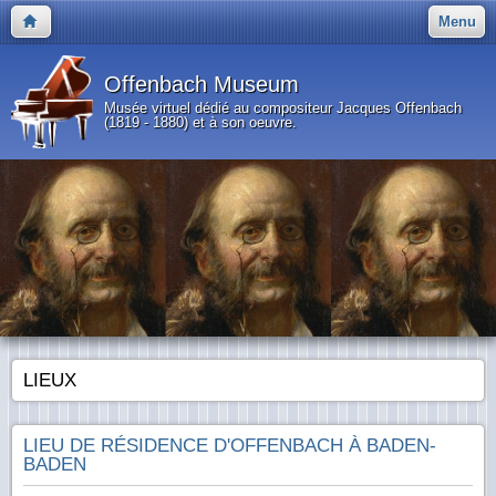
Menu
Offenbach Museum
Musée virtuel dédié au compositeur Jacques Offenbach
(1819 - 1880) et à son oeuvre.
LIEUX
LIEU DE RÉSIDENCE D'OFFENBACH À BADEN-
BADEN