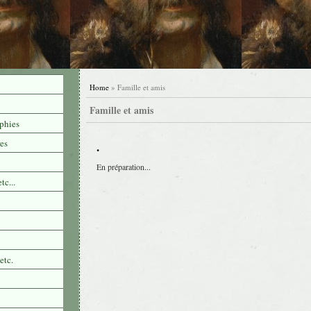
Home
» Famille et amis
Famille et amis
phies
es
.
En préparation...
tc...
etc.