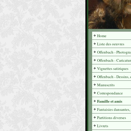
Home
Liste des oeuvres
Offenbach - Photogra
Offenbach - Caricatur
Vignettes satiriques
Offenbach - Dessins, e
Manuscrits
Correspondance
Famille et amis
Fantaisies dansantes, 
Partitions diverses
Livrets