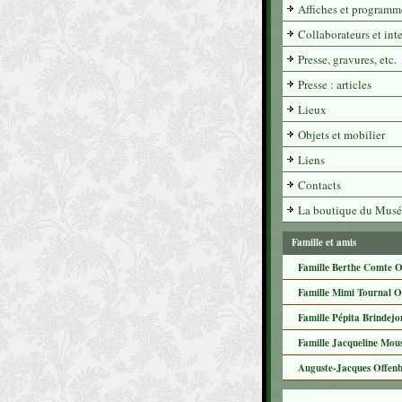
Affiches et programm
Collaborateurs et int
Presse, gravures, etc.
Presse : articles
Lieux
Objets et mobilier
Liens
Contacts
La boutique du Musé
Famille et amis
Famille Berthe Comte O
Famille Mimi Tournal O
Famille Pépita Brindejo
Famille Jacqueline Mous
Auguste-Jacques Offen