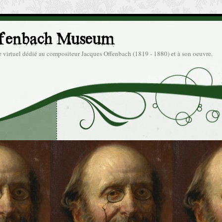
 virtuel dédié au compositeur Jacques Offenbach (1819 - 1880) et à son oeuvre.