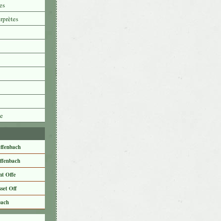
es
erprètes
e
ffenbach
ffenbach
nt Offe
set Off
bach