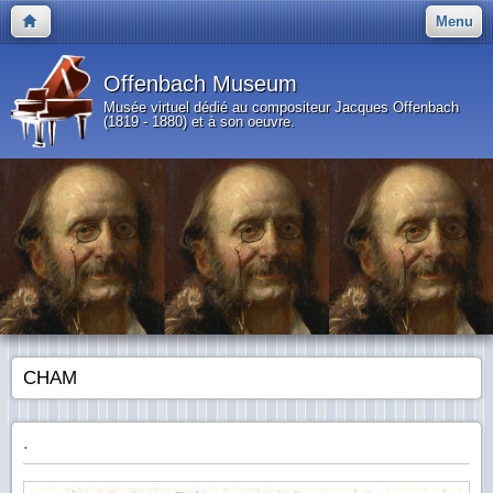
Menu
Offenbach Museum
Musée virtuel dédié au compositeur Jacques Offenbach
(1819 - 1880) et à son oeuvre.
CHAM
.